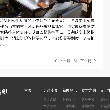
营集团
公司
所做的工作给予了充分肯定，强调要压实责
作作为当前的重大政治任务来抓紧抓实，切实做好疫情防
落实防控主体责任，明确监督防控重点，贯彻落实上级指
要到位，消毒防护管控要从严，内部监督要到位，坚决把
到位。
上一篇
下一篇
首页
走进南资
新闻资讯
党群之窗
企业
集团介绍
头条新闻
党员先锋
企业
发展历程
工作简讯
阵地建设
社会