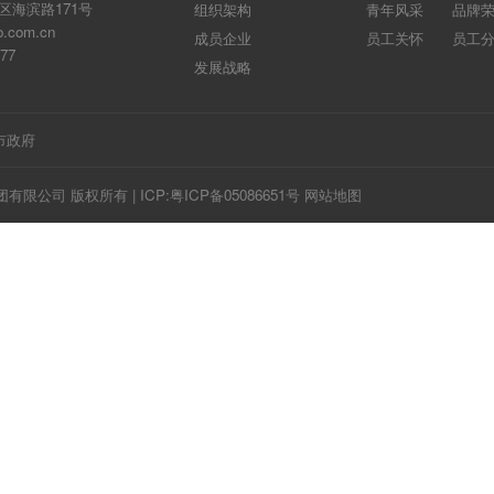
区海滨路171号
组织架构
青年风采
品牌
.com.cn
成员企业
员工关怀
员工
77
发展战略
市政府
集团有限公司 版权所有 |
ICP:粤ICP备05086651号
网站地图