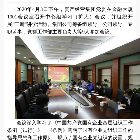
20
20
年
4
月
3
日
下
午，资产
经营集团
党委在金融大厦
1901会议室召开中心组学习（扩大）会议，
并组织开
展
“三新”讲学活动。集团公司筹备组领导、
公司领导
，专
职监事，
党群工作部
主要负责
人等
9
人
参加会议。
会议深入学习了
《中国共产党国有企业基层组织工作
条例（试行）》，《条例》阐明了国有企业党组织工作的
指导思想和工作原则，规范了国有企业党组织的设置，规