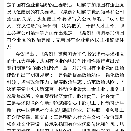
定了国有企业党组织的主要职责，明确了加强国有企业党
员队伍建设的有关要求。《条例》明确了党的领导和公司
治理的关系，从党建工作要求写入公司章程、
“双向进
入、交叉任职”领导体制、决策把关、干部人才工作、职
工参与公司治理等方面作出规定。《条例》强调要加强国
有企业党的政治建设，完善国有企业党内民主和监督体
系。
会议指出，
《条例》贯彻
习近平
总书记指示要求和党
的十九大精神，从国有企业的地位作用和性质特点出发，
专门制定
“党的政治建设”一章，对加强国有企业党的政治
建设作出了明确规定：一是强调提高政治站位，强化政治
引领，增强政治能力，涵养政治生态，防范政治风险，坚
决落实党中央决策部署，推动企业聚焦主责主业，服务国
家发展战略，全面履行经济责任、政治责任、社会责任；
二是要求以党的创新理论武装党员干部职工，推动习近平
新时代中国特色社会主义思想进企业、进头脑，引领职工
群众听党话、跟党走；三是明确以社会主义核心价值观引
领企业文化建设，传承弘扬国有企业优良传统和作风，培