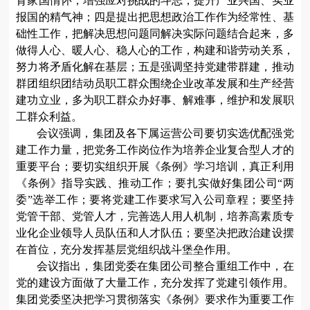
育家国情怀，增强应对挑战的斗志，提升产业兴国、实业
报国的精气神；四是提出把思想政治工作作为经常性、基
础性工作，把解决思想问题同解决实际问题结合起来，多
做得人心、暖人心、稳人心的工作，构建和谐劳动关系，
努力将矛盾化解在基层；五是强调坚持党建带群建，推动
群团组织团结动员职工群众围绕企业改革发展和生产经营
建功立业，多为职工群众办好事、解难事，维护和发展职
工群众利益。
会议强调，集团及各下属运营公司要切实选优配强党
建工作力量，把党务工作岗位作为培养企业复合型人才的
重要平台；要切实组织开展《条例》学习培训，真正利用
《条例》指导实践、推动工作；要扎实做好集团公司
“两
委”选举工作；要将党建工作要求写入公司章程；要
坚持
党管干部、党管人才
，
完善选人用人机制，
培养高素质专
业化企业领导人员队伍和人才队伍；
要坚决把政治建设摆
在首位，充分发挥基层党组织战斗堡垒作用。
会议指出，集团党委在集团公司整合重组工作中，在
党的建设方面做了大量工作，充分发挥了党建引领作用。
集团党委坚决把学习贯彻落实《条例》要求作为重要工作