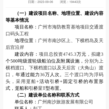
日期：2023-09-06
浏览：19443次
（一）建设项目名称、地理位置、建设内容
等基本情况
项目名称：
广州市海防教育基地项目交通渡
口码头工程
地理位置：
广州市南沙区上、下横档岛及天
后宫沿岸
建设内容：
项目总投资
4745.3
万元
，拟建
3
个
500
吨级渡轮级船泊位及附属设施，
分别为上
横档渡口、下横档渡口以及天后宫（大角山）渡
口，
年通过能力
36
万人次。
三个渡口均为浮码
头，采用趸船
+
活动引桥
+
固定引桥的布置形
式，趸船和引桥呈
T
型布置。
（二）建设单位名称和联系方式
单位名称：
广州南沙旅游发展有限公司
联系人：
彭工